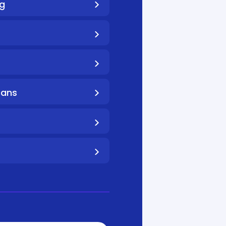
g
sans