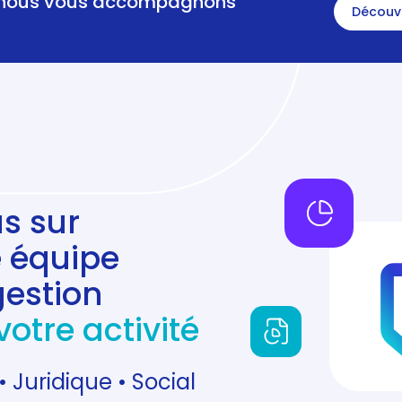
nous vous accompagnons
Découv
s sur
re équipe
gestion
votre activité
• Juridique • Social