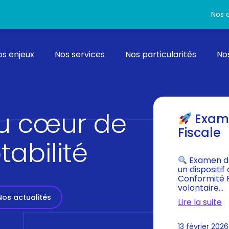
Nos a
rincipal
os enjeux
Nos services
Nos particularités
Nos
u cœur de
Exame
Fiscale
abilité
Examen de
un dispositi
Conformité Fi
volontaire…
Nos actualités
Lire la suite
:
13 février 2026