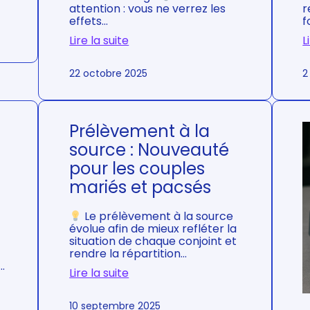
r
attention : vous ne verrez les
f
effets…
L
Lire la suite
:
2
22 octobre 2025
T
r
a
v
a
Prélèvement à la
i
source : Nouveauté
l
l
pour les couples
e
mariés et pacsés
u
r
s
Le prélèvement à la source
i
évolue afin de mieux refléter la
n
situation de chaque conjoint et
d
rendre la répartition…
é
…
Lire la suite
p
:
e
P
n
10 septembre 2025
r