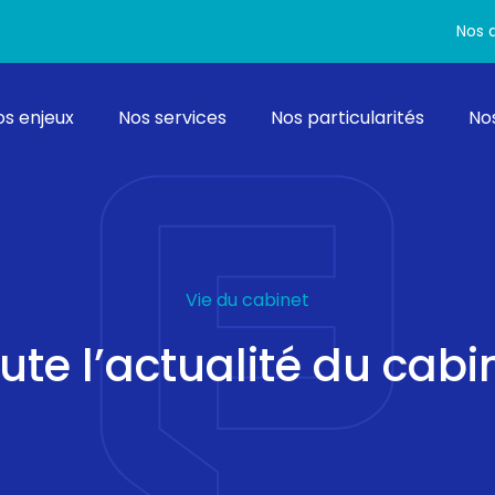
Nos a
rincipal
os enjeux
Nos services
Nos particularités
Nos
Vie du cabinet
ute l’actualité du cabi