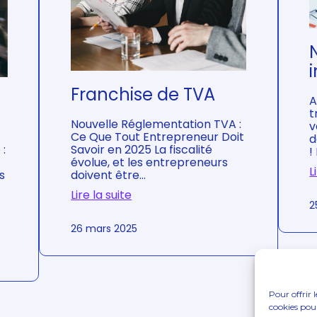
a
i
u
v
t
e
é
d
p
è
o
s
u
2
r
Franchise de TVA
0
A
l
2
t
e
5
Nouvelle Réglementation TVA :
v
s
!
Ce Que Tout Entrepreneur Doit
d
c
:
Savoir en 2025 La fiscalité
!
o
évolue, et les entrepreneurs
u
L
s
doivent être…
p
l
Lire la suite
e
2
:
s
F
26 mars 2025
m
r
a
a
r
n
i
c
é
h
s
i
Pour offrir 
e
s
cookies pour