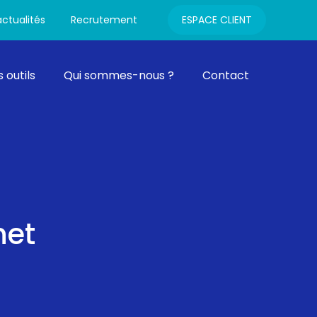
Connexion
ctualités
Recrutement
ESPACE CLIENT
 outils
Qui sommes-nous ?
Contact
net