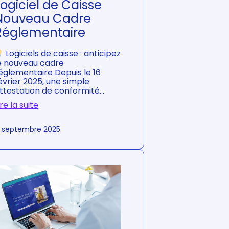
Logiciel de Caisse
s
:
Nouveau Cadre
n
Réglementaire
o
t
r
Logiciels de caisse : anticipez
e
e nouveau cadre
c
églementaire Depuis le 16
a
évrier 2025, une simple
b
ttestation de conformité…
i
n
ire la suite
e
:
t
L
 septembre 2025
a
o
d
g
é
i
j
c
à
i
a
e
n
l
t
d
i
e
c
C
i
a