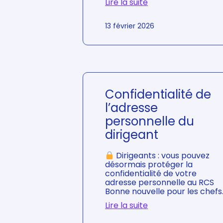
Lire la suite
:
13 février 2026
E
x
a
m
e
n
d
e
Confidentialité de
C
l’adresse
o
n
personnelle du
f
dirigeant
o
r
m
Dirigeants : vous pouvez
i
désormais protéger la
t
confidentialité de votre
é
adresse personnelle au RCS
F
Bonne nouvelle pour les chefs
i
Lire la suite
s
:
c
C