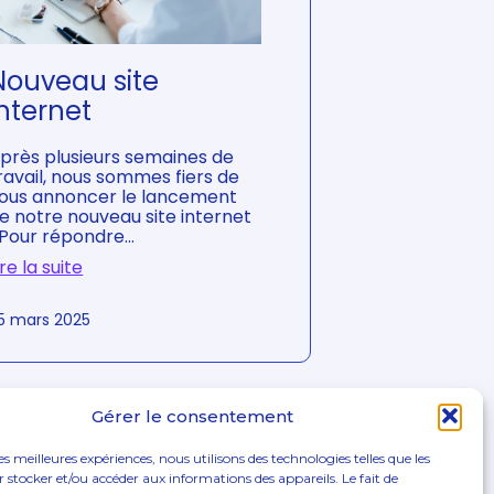
p
i
é
s
p
s
o
e
Nouveau site
u
N
internet
r
o
v
u
o
v
près plusieurs semaines de
u
e
ravail, nous sommes fiers de
s
a
ous annoncer le lancement
!
u
e notre nouveau site internet
C
 Pour répondre…
a
ire la suite
d
:
r
N
e
5 mars 2025
o
R
u
é
v
g
e
l
a
e
Gérer le consentement
u
m
s
e
les meilleures expériences, nous utilisons des technologies telles que les
i
n
 stocker et/ou accéder aux informations des appareils. Le fait de
t
t