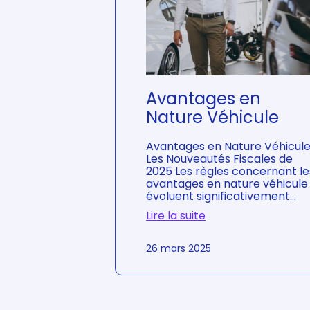
e
p
e
r
s
o
n
n
Avantages en
e
l
Nature Véhicule
l
e
Avantages en Nature Véhicule 
d
Les Nouveautés Fiscales de
u
2025 Les règles concernant le
d
avantages en nature véhicule
i
évoluent significativement…
r
i
Lire la suite
g
:
e
A
26 mars 2025
a
v
n
a
t
n
t
a